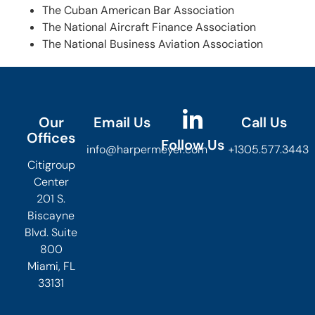
The Cuban American Bar Association
The National Aircraft Finance Association
The National Business Aviation Association
Our
Email Us
Call Us
Offices
Follow Us
info@harpermeyer.com
+1305.577.3443
Citigroup
Center
201 S.
Biscayne
Blvd. Suite
800
Miami, FL
33131