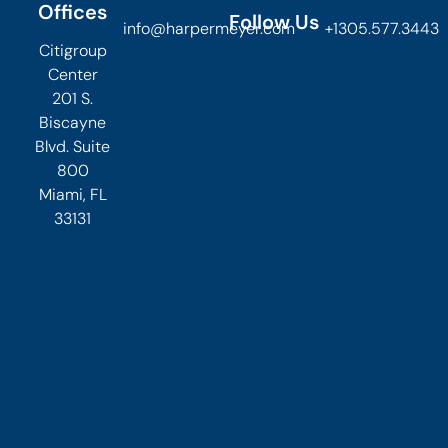
Offices
Follow Us
info@harpermeyer.com
+1305.577.3443
Citigroup
Center
201 S.
Biscayne
Blvd. Suite
800
Miami, FL
33131