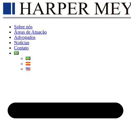
Sobre nós
Áreas de Atuação
Advogados
Notìcias
Contato