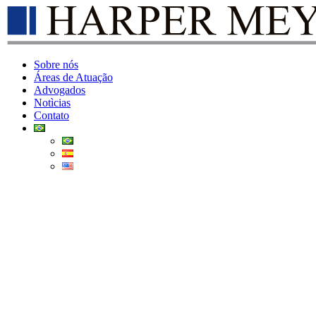
content
Sobre nós
Áreas de Atuação
Advogados
Notìcias
Contato