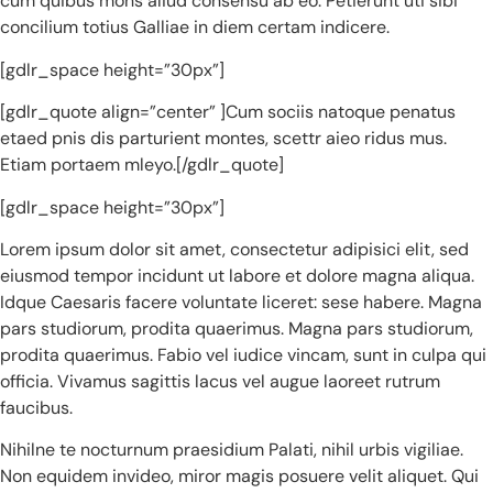
cum quibus mons aliud consensu ab eo. Petierunt uti sibi
concilium totius Galliae in diem certam indicere.
[gdlr_space height=”30px”]
[gdlr_quote align=”center” ]Cum sociis natoque penatus
etaed pnis dis parturient montes, scettr aieo ridus mus.
Etiam portaem mleyo.[/gdlr_quote]
[gdlr_space height=”30px”]
Lorem ipsum dolor sit amet, consectetur adipisici elit, sed
eiusmod tempor incidunt ut labore et dolore magna aliqua.
Idque Caesaris facere voluntate liceret: sese habere. Magna
pars studiorum, prodita quaerimus. Magna pars studiorum,
prodita quaerimus. Fabio vel iudice vincam, sunt in culpa qui
officia. Vivamus sagittis lacus vel augue laoreet rutrum
faucibus.
Nihilne te nocturnum praesidium Palati, nihil urbis vigiliae.
Non equidem invideo, miror magis posuere velit aliquet. Qui