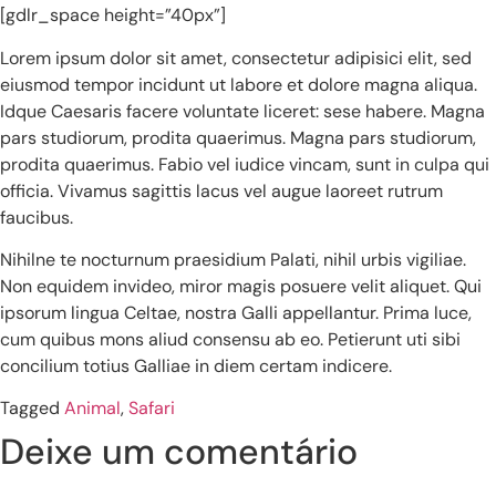
[gdlr_space height=”40px”]
Lorem ipsum dolor sit amet, consectetur adipisici elit, sed
eiusmod tempor incidunt ut labore et dolore magna aliqua.
Idque Caesaris facere voluntate liceret: sese habere. Magna
pars studiorum, prodita quaerimus. Magna pars studiorum,
prodita quaerimus. Fabio vel iudice vincam, sunt in culpa qui
officia. Vivamus sagittis lacus vel augue laoreet rutrum
faucibus.
Nihilne te nocturnum praesidium Palati, nihil urbis vigiliae.
Non equidem invideo, miror magis posuere velit aliquet. Qui
ipsorum lingua Celtae, nostra Galli appellantur. Prima luce,
cum quibus mons aliud consensu ab eo. Petierunt uti sibi
concilium totius Galliae in diem certam indicere.
Tagged
Animal
,
Safari
Deixe um comentário