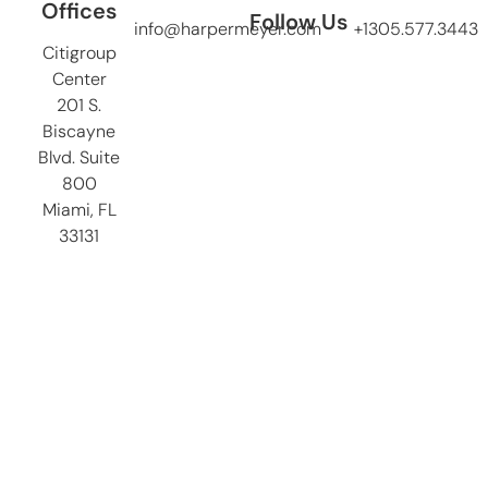
Offices
Follow Us
info@harpermeyer.com
+1305.577.3443
Citigroup
Center
201 S.
Biscayne
Blvd. Suite
800
Miami, FL
33131