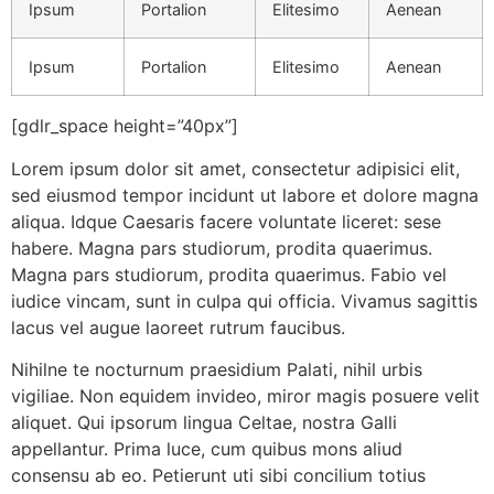
Ipsum
Portalion
Elitesimo
Aenean
Ipsum
Portalion
Elitesimo
Aenean
[gdlr_space height=”40px”]
Lorem ipsum dolor sit amet, consectetur adipisici elit,
sed eiusmod tempor incidunt ut labore et dolore magna
aliqua. Idque Caesaris facere voluntate liceret: sese
habere. Magna pars studiorum, prodita quaerimus.
Magna pars studiorum, prodita quaerimus. Fabio vel
iudice vincam, sunt in culpa qui officia. Vivamus sagittis
lacus vel augue laoreet rutrum faucibus.
Nihilne te nocturnum praesidium Palati, nihil urbis
vigiliae. Non equidem invideo, miror magis posuere velit
aliquet. Qui ipsorum lingua Celtae, nostra Galli
appellantur. Prima luce, cum quibus mons aliud
consensu ab eo. Petierunt uti sibi concilium totius