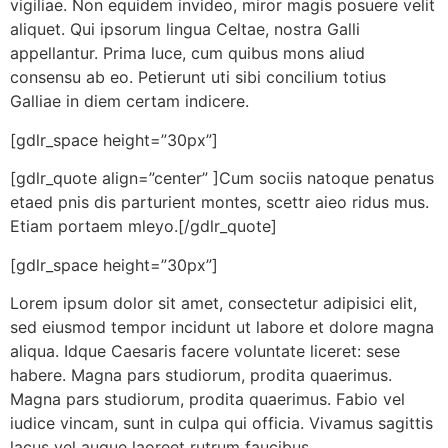
vigiliae. Non equidem invideo, miror magis posuere velit
aliquet. Qui ipsorum lingua Celtae, nostra Galli
appellantur. Prima luce, cum quibus mons aliud
consensu ab eo. Petierunt uti sibi concilium totius
Galliae in diem certam indicere.
[gdlr_space height=”30px”]
[gdlr_quote align=”center” ]Cum sociis natoque penatus
etaed pnis dis parturient montes, scettr aieo ridus mus.
Etiam portaem mleyo.[/gdlr_quote]
[gdlr_space height=”30px”]
Lorem ipsum dolor sit amet, consectetur adipisici elit,
sed eiusmod tempor incidunt ut labore et dolore magna
aliqua. Idque Caesaris facere voluntate liceret: sese
habere. Magna pars studiorum, prodita quaerimus.
Magna pars studiorum, prodita quaerimus. Fabio vel
iudice vincam, sunt in culpa qui officia. Vivamus sagittis
lacus vel augue laoreet rutrum faucibus.