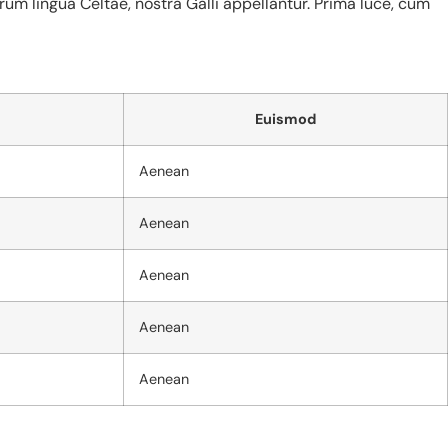
orum lingua Celtae, nostra Galli appellantur. Prima luce, cum
Euismod
Aenean
Aenean
Aenean
Aenean
Aenean