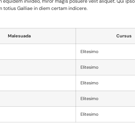
Non equidem invideo, miror magis posuere velit aliquet. Qui ips
m totius Galliae in diem certam indicere.
Malesuada
Cursus
Elitesimo
Elitesimo
Elitesimo
Elitesimo
Elitesimo