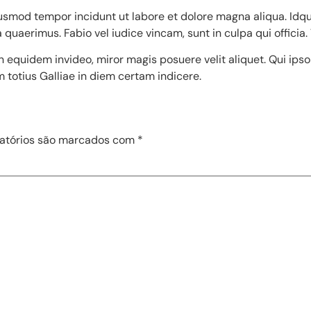
eiusmod tempor incidunt ut labore et dolore magna aliqua. Idq
uaerimus. Fabio vel iudice vincam, sunt in culpa qui officia.
Non equidem invideo, miror magis posuere velit aliquet. Qui ips
m totius Galliae in diem certam indicere.
atórios são marcados com
*