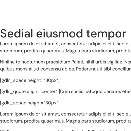
content
Sedial eiusmod tempor
Lorem ipsum dolor sit amet, consectetur adipisici elit, sed 
studiorum, prodita quaerimus. Magna pars studiorum, prodita q
Nihilne te nocturnum praesidium Palati, nihil urbis vigiliae. 
quibus mons aliud consensu ab eo. Petierunt uti sibi conciliu
[gdlr_space height=”30px”]
[gdlr_quote align=”center” ]Cum sociis natoque penatus etae
[gdlr_space height=”30px”]
Lorem ipsum dolor sit amet, consectetur adipisici elit, sed 
studiorum, prodita quaerimus. Magna pars studiorum, prodita q