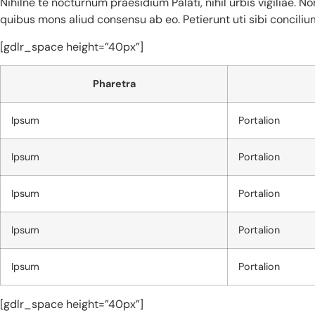
Nihilne te nocturnum praesidium Palati, nihil urbis vigiliae. 
quibus mons aliud consensu ab eo. Petierunt uti sibi conciliu
[gdlr_space height=”40px”]
Pharetra
Ipsum
Portalion
Ipsum
Portalion
Ipsum
Portalion
Ipsum
Portalion
Ipsum
Portalion
[gdlr_space height=”40px”]