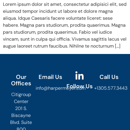
Lorem ipsum dolor sit amet, consectetur adipisici elit, sed
eiusmod tempor incidunt ut labore et dolore magna
aliqua. Idque Caesaris facere voluntate liceret: sese
habere. Magna pars studiorum, prodita quaerimus. Magna
pars studiorum, prodita quaerimus. Fabio vel iudice
vincam, sunt in culpa qui officia. Vivamus sagittis lacus vel
augue laoreet rutrum faucibus. Nihilne te nocturnum […]
Our
Email Us
Call Us
Offices
Follow Us
info@harpermeyer.com
+1305.577.3443
Citigroup
Center
201 S.
Biscayne
Blvd. Suite
800